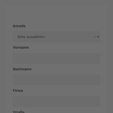
Unternehmen
Stärke aus Tradition
Produkte
Anrede
&
Vorname
Lösungen
Nachname
STOLLE
Firma
für...
Straße