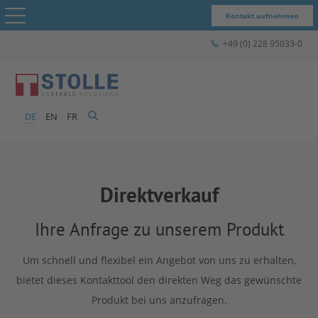
Kontakt aufnehmen
+49 (0) 228 95033-0
STOLLE – Das Unternehmen
Produkte & Lösungen
DE
EN
FR
STOLLE für...
Menü schließen
Case Studies
Direktverkauf
Express-Shop
STOLLE –
Ihre Anfrage zu unserem Produkt
Kontakt
Um schnell und flexibel ein Angebot von uns zu erhalten,
Das
bietet dieses Kontakttool den direkten Weg das gewünschte
Produkt bei uns anzufragen.