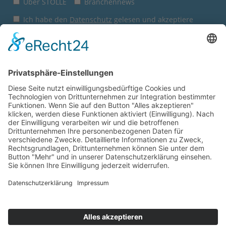
Über STOLLE
Branchennews
Ich habe den
Datenschutz
gelesen und akzeptiere
diesen.
Jetzt anmelden
Sie sind hier:
Startseite
Express-Shop
Anfrage Direktverkauf
Wie gefällt Ihnen unsere
Website?
© 2026
Wilhelm Stolle GmbH
Geben Sie uns jetzt ein Feedback.
Impressum
AGB
Datenschutz