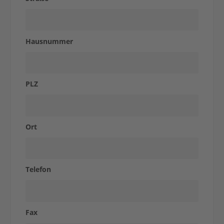
Case
Studies
Hausnummer
Express-
PLZ
Shop
Ort
Kontakt
Telefon
Fax