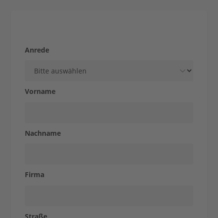
Unternehmen
Stärke aus Tradition
Produkte
Anrede
&
Vorname
Lösungen
Nachname
STOLLE
Firma
für...
Straße