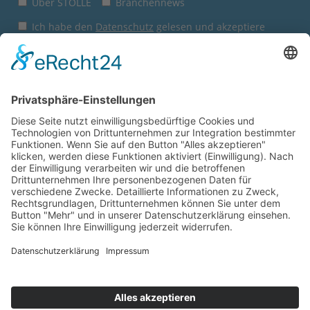
Über STOLLE
Branchennews
Ich habe den
Datenschutz
gelesen und akzeptiere
diesen.
Jetzt anmelden
Sie sind hier:
Startseite
Express-Shop
Anfrage Direktverkauf
Wie gefällt Ihnen unsere
Website?
© 2026
Wilhelm Stolle GmbH
Geben Sie uns jetzt ein Feedback.
Impressum
AGB
Datenschutz