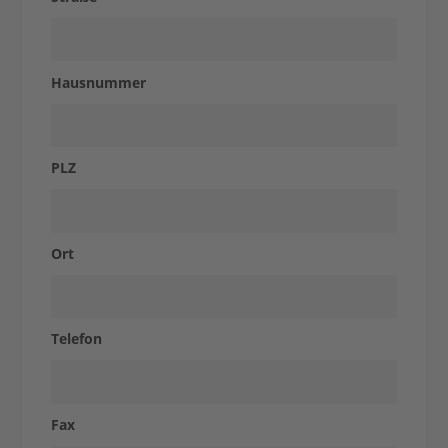
Case
Studies
Hausnummer
Express-
PLZ
Shop
Ort
Kontakt
Telefon
Fax