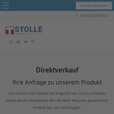
Kontakt aufnehmen
+49 (0) 228 95033-0
STOLLE – Das Unternehmen
Produkte & Lösungen
DE
EN
FR
STOLLE für...
Menü schließen
Case Studies
Direktverkauf
Express-Shop
STOLLE –
Ihre Anfrage zu unserem Produkt
Kontakt
Um schnell und flexibel ein Angebot von uns zu erhalten,
Das
bietet dieses Kontakttool den direkten Weg das gewünschte
Produkt bei uns anzufragen.