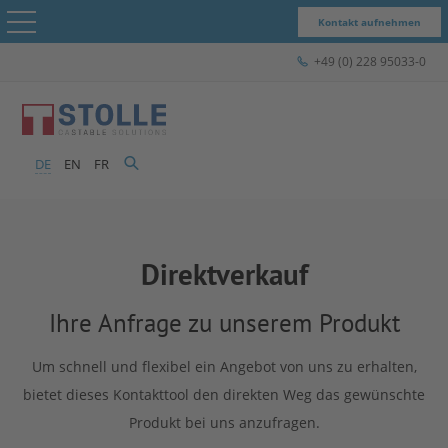
Kontakt aufnehmen
+49 (0) 228 95033-0
STOLLE – Das Unternehmen
Produkte & Lösungen
DE
EN
FR
STOLLE für...
Menü schließen
Case Studies
Direktverkauf
Express-Shop
STOLLE –
Ihre Anfrage zu unserem Produkt
Kontakt
Um schnell und flexibel ein Angebot von uns zu erhalten,
Das
bietet dieses Kontakttool den direkten Weg das gewünschte
Produkt bei uns anzufragen.