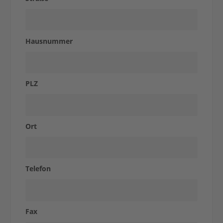
Case
Studies
Hausnummer
Express-
PLZ
Shop
Ort
Kontakt
Telefon
Fax