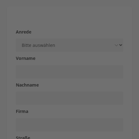
Unternehmen
Stärke aus Tradition
Produkte
Anrede
&
Vorname
Lösungen
Nachname
STOLLE
Firma
für...
Straße