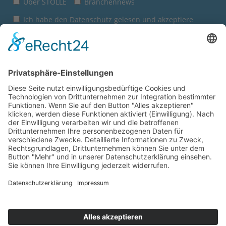
Über STOLLE
Branchennews
Ich habe den
Datenschutz
gelesen und akzeptiere
diesen.
Jetzt anmelden
Sie sind hier:
Startseite
Express-Shop
Anfrage Direktverkauf
Wie gefällt Ihnen unsere
Website?
© 2026
Wilhelm Stolle GmbH
Geben Sie uns jetzt ein Feedback.
Impressum
AGB
Datenschutz