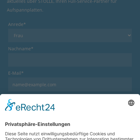
aktuelles über STOLLE, Ihren Full-Service-Partner für
Aufspannplatten.
Anrede*
Nachname*
E-Mail*
Welche News möchten Sie erhalten?
Über STOLLE
Branchennews
Ich habe den
Datenschutz
gelesen und akzeptiere
diesen.