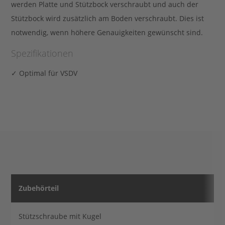
Case
werden Platte und Stützbock verschraubt und auch der
Stützbock wird zusätzlich am Boden verschraubt. Dies ist
notwendig, wenn höhere Genauigkeiten gewünscht sind.
Studies
Spezifikationen
✓ Optimal für VSDV
Express-
Shop
Kontakt aufnehmen
Kontakt
Zubehörteil
Stützschraube mit Kugel